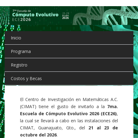
Pasar
al
contenido
principal
Inicio
Programa
Registro
Costos y Becas
El Centro de Investigación en Matemáticas A.C.
(CIMAT) tiene el gusto de invitarlo a la
7ma.
Escuela de Cómputo Evolutivo 2026 (ECE26)
,
la cual se llevará a cabo en las instalaciones del
CIMAT, Guanajuato, Gto., del
21 al 23 de
octubre del 2026
.